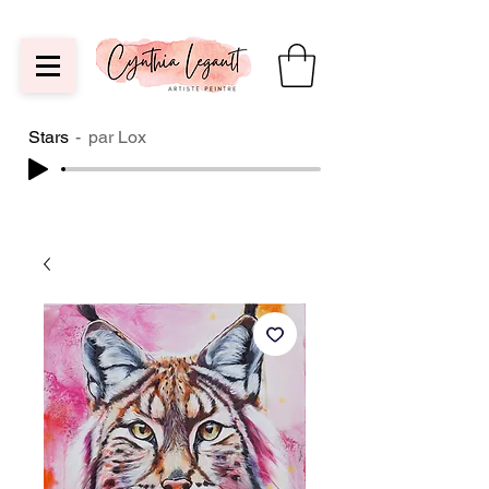
Stars
par Lox