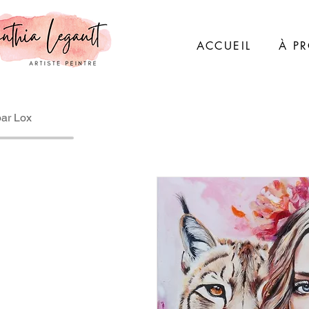
ACCUEIL
À P
par Lox