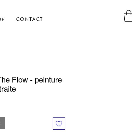
CONTACT
UE
he Flow - peinture
traite
k