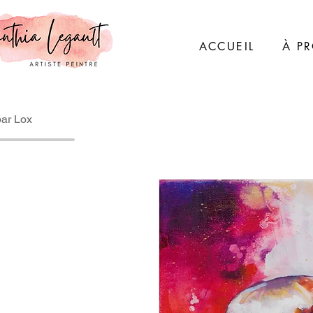
ACCUEIL
À P
par Lox