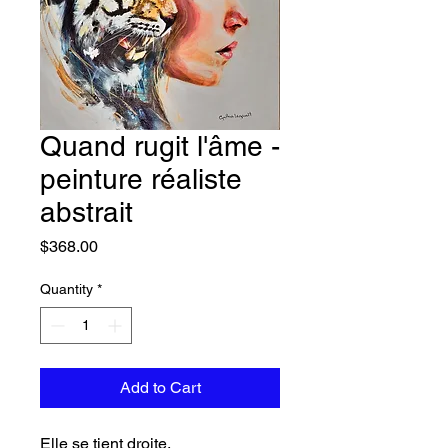
Quand rugit l'âme -
peinture réaliste
abstrait
Price
$368.00
Quantity
*
Add to Cart
Elle se tient droite,