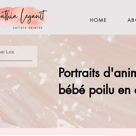
HOME
AB
par Lox
Portraits d'an
bébé poilu en 